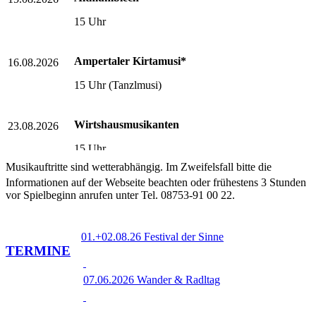
15 Uhr
Ampertaler Kirtamusi*
16.08.2026
15 Uhr (Tanzlmusi)
Wirtshausmusikanten
23.08.2026
15 Uhr
Musikauftritte sind wetterabhängig. Im Zweifelsfall bitte die
Informationen auf der Webseite beachten oder frühestens 3 Stunden
Mountain Four#
30.08.2026
vor Spielbeginn anrufen unter Tel. 08753-91 00 22.
11-14 Uhr(Country)
01.+02.08.26 Festival der Sinne
TERMINE
Griabigs Blech
30.08.2026
14.30 Uhr
07.06.2026 Wander & Radltag
Loose Moose Band#