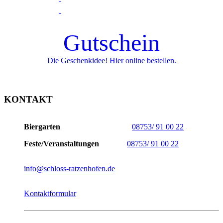
06.09.2026
11-14 Uh (Country)
Gutschein
Freisinga Tanzlmusi*
06.09.2026
Die Geschenkidee! Hier online bestellen.
14.30 (Tanzlmusi)
Alt-Zucheringer Blasmusik*
13.09.2026
KONTAKT
14 Uhr(Tanzlmusi)
Biergarten
08753/ 91 00 22
Blaskapelle Ochsentreiber*
20.09.2026
Feste/Veranstaltungen
08753/ 91 00 22
12 Uhr
info@schloss-ratzenhofen.de
Chris Angels #
27.09.2026
Kontaktformular
11-14 Uhr (Country)