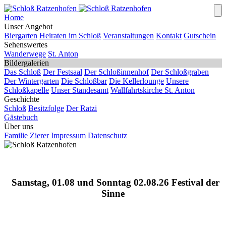
Home
Unser Angebot
Biergarten
Heiraten im Schloß
Veranstaltungen
Kontakt
Gutschein
Sehenswertes
Wanderwege
St. Anton
Bildergalerien
Das Schloß
Der Festsaal
Der Schloßinnenhof
Der Schloßgraben
Der Wintergarten
Die Schloßbar
Die Kellerlounge
Unsere
Schloßkapelle
Unser Standesamt
Wallfahrtskirche St. Anton
Geschichte
Schloß
Besitzfolge
Der Ratzi
Gästebuch
Über uns
Familie Zierer
Impressum
Datenschutz
Samstag, 01.08 und Sonntag 02.08.26 Festival der
Sinne