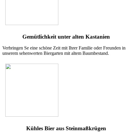
12 Uhr
Chris Angels #
27.09.2026
11-14 Uhr (Country)
Gemütlichkeit unter alten Kastanien
Verbringen Se eine schöne Zeit mit Ihrer Familie oder Freunden in
Blechknopf Musi
27.09.2026
unserem sehenwerten Biergarten mit altem Baumbestand.
14.30
Kühles Bier aus Steinmaßkrügen