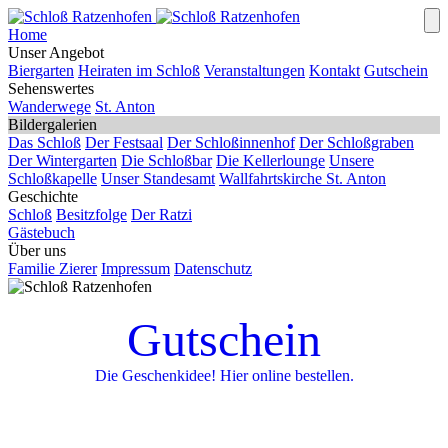
Home
Unser Angebot
Biergarten
Heiraten im Schloß
Veranstaltungen
Kontakt
Gutschein
Sehenswertes
Wanderwege
St. Anton
Bildergalerien
Das Schloß
Der Festsaal
Der Schloßinnenhof
Der Schloßgraben
Der Wintergarten
Die Schloßbar
Die Kellerlounge
Unsere
Schloßkapelle
Unser Standesamt
Wallfahrtskirche St. Anton
Geschichte
Schloß
Besitzfolge
Der Ratzi
Gästebuch
Über uns
Familie Zierer
Impressum
Datenschutz
Gutschein
Die Geschenkidee! Hier online bestellen.