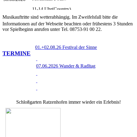
11-14 Uhr(Country)
Musikauftritte sind wetterabhängig. Im Zweifelsfall bitte die
Informationen auf der Webseite beachten oder frühestens 3 Stunden
Griabigs Blech
30.08.2026
vor Spielbeginn anrufen unter Tel. 08753-91 00 22.
14.30 Uhr
01.+02.08.26 Festival der Sinne
TERMINE
Loose Moose Band#
06.09.2026
11-14 Uh (Country)
07.06.2026 Wander & Radltag
Freisinga Tanzlmusi*
06.09.2026
14.30 (Tanzlmusi)
Schloßgarten Ratzenhofen immer wieder ein Erlebnis!
Alt-Zucheringer Blasmusik*
13.09.2026
14 Uhr(Tanzlmusi)
Blaskapelle Ochsentreiber*
20.09.2026