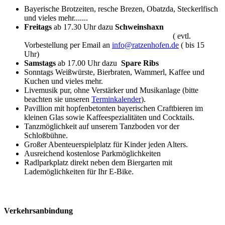
Bayerische Brotzeiten, resche Brezen, Obatzda
, Steckerlfisch
und vieles mehr.......
Freitags
ab 17.30 Uhr dazu
Schweinshaxn
( evtl.
Vorbestellung per Email an
info@ratzenhofen.de
( bis 15
Uhr)
Samstags
ab 17.00 Uhr dazu
Spare Ribs
Sonntags Weißwürste, Bierbraten, Wammerl, Kaffee und
Kuchen und vieles mehr.
Livemusik pur, ohne Verstärker und Musikanlage (bitte
beachten sie unseren
Terminkalender
).
Pavillion mit hopfenbetonten bayerischen Craftbieren im
kleinen Glas sowie Kaffeespezialitäten und Cocktails.
Tanzmöglichkeit auf unserem Tanzboden vor der
Schloßbühne.
Großer Abenteuerspielplatz für Kinder jeden Alters.
Ausreichend kostenlose Parkmöglichkeiten
Radlparkplatz direkt neben dem Biergarten mit
Lademöglichkeiten für Ihr E-Bike.
Verkehrsanbindung